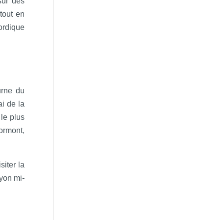
sur des
tout en
ordique
urne du
i de la
le plus
Lormont,
iter la
Lyon mi-