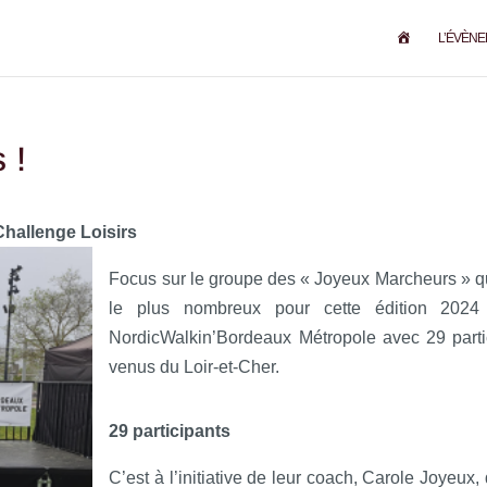
N
L’ÉVÈN
O
R
D
I
C
W
A
 !
L
K
I
N
’
hallenge Loisirs
L
Y
O
Focus sur le groupe des « Joyeux Marcheurs » qu
N
le plus nombreux pour cette édition 2024
NordicWalkin’Bordeaux Métropole avec 29 parti
venus du Loir-et-Cher.
29 participants
C’est à l’initiative de leur coach, Carole Joyeux,