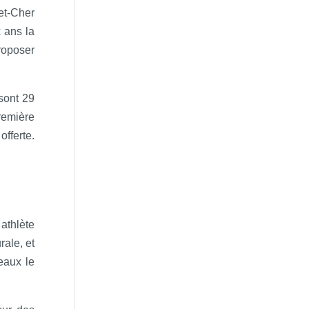
et-Cher
 ans la
roposer
sont 29
remière
fferte.
athlète
rale, et
eaux le