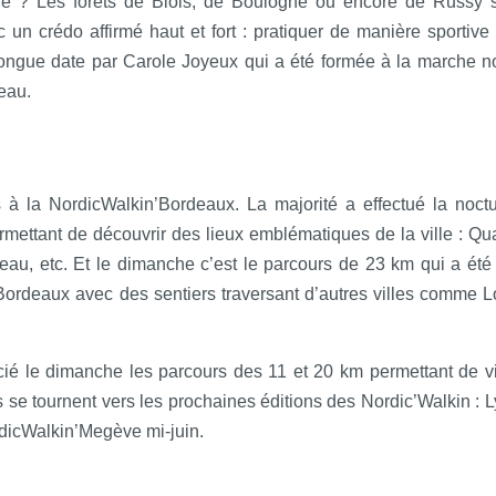
ue ? Les forêts de Blois, de Boulogne ou encore de Russy 
un crédo affirmé haut et fort : pratiquer de manière sportive 
ongue date par Carole Joyeux qui a été formée à la marche n
eau.
 à la NordicWalkin’Bordeaux. La majorité a effectué la noct
mettant de découvrir des lieux emblématiques de la ville : Qua
eau, etc. Et le dimanche c’est le parcours de 23 km qui a été 
de Bordeaux avec des sentiers traversant d’autres villes comme 
é le dimanche les parcours des 11 et 20 km permettant de vis
s se tournent vers les prochaines éditions des Nordic’Walkin : 
rdicWalkin’Megève mi-juin.