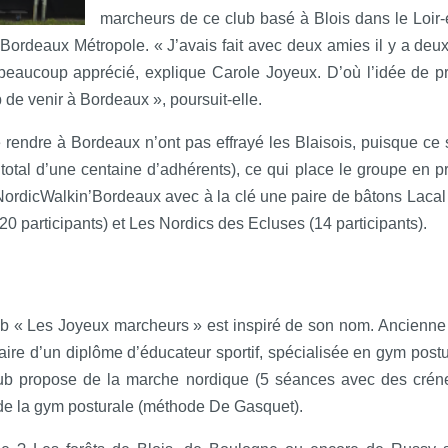
marcheurs de ce club basé à Blois dans le Loir-
Bordeaux Métropole. « J’avais fait avec deux amies il y a deux
 beaucoup apprécié, explique Carole Joyeux. D’où l’idée de p
de venir à Bordeaux », poursuit-elle.
e rendre à Bordeaux n’ont pas effrayé les Blaisois, puisque ce 
 total d’une centaine d’adhérents), ce qui place le groupe en p
NordicWalkin’Bordeaux avec à la clé une paire de bâtons Lacal o
20 participants) et Les Nordics des Ecluses (14 participants).
lub « Les Joyeux marcheurs » est inspiré de son nom. Ancienne 
tulaire d’un diplôme d’éducateur sportif, spécialisée en gym postu
ub propose de la marche nordique (5 séances avec des crén
si de la gym posturale (méthode De Gasquet).